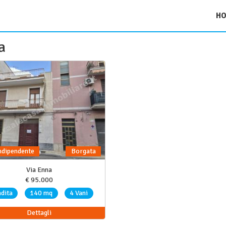
H
a
dipendente
Borgata
Via Enna
€ 95.000
dita
140 mq
4 Vani
Dettagli