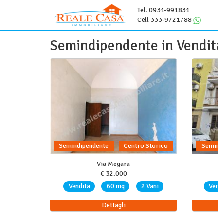
Tel. 0931-991831
Cell 333-9721788
Semindipendente in Vendit
Semindipendente
Centro Storico
Semin
Via Megara
€ 32.000
Vendita
60 mq
2 Vani
Ven
Dettagli